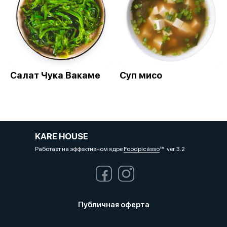
Салат Чука Вакаме
Суп мисо
KARE HOUSE
Работает на эффективном ядре
Foodpicásso
ver. 3.2
Публичная оферта