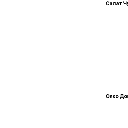
Салат Ч
Ояко До