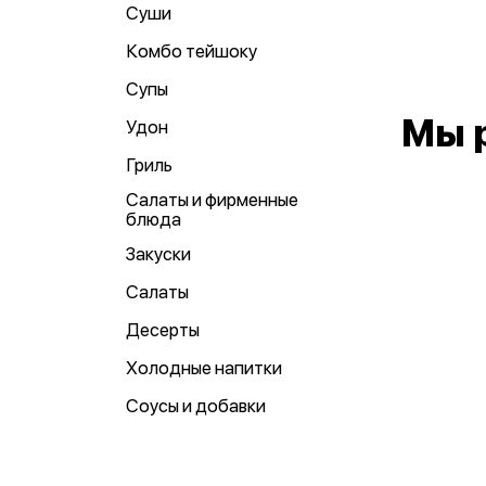
Суши
Комбо тейшоку
Супы
Мы 
Удон
Гриль
Салаты и фирменные
блюда
Закуски
Салаты
Десерты
Холодные напитки
Соусы и добавки