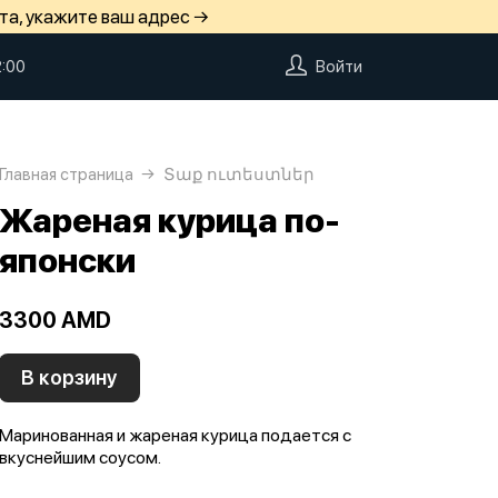
та, укажите ваш адрес →
2:00
Войти
Главная страница
Տաք ուտեստներ
Жареная курица по-
японски
3300 AMD
В корзину
Маринованная и жареная курица подается с
вкуснейшим соусом.