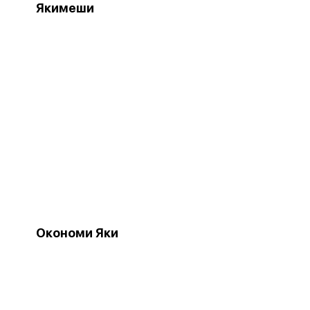
Якимеши
Окономи Яки