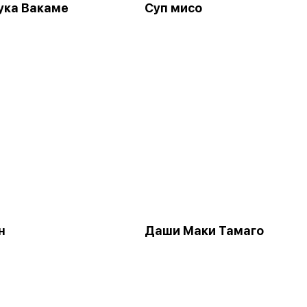
ука Вакаме
Суп мисо
н
Даши Маки Тамаго