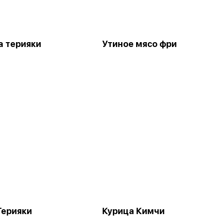
а терияки
Утиное мясо фри
Терияки
Курица Кимчи