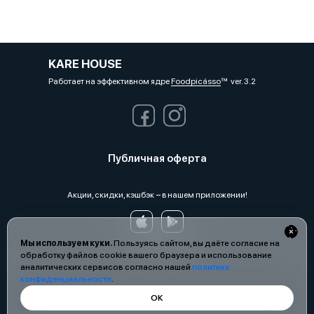
KARE HOUSE
Работает на эффективном ядре
Foodpicásso
ver. 3.2
Публичная оферта
Акции, скидки, кэшбэк − в нашем приложении!
Мы используем куки.
Пользуясь сайтом, вы даёте согласие на
обработку файлов cookie вашего браузера и использование
аналитических сервисов согласно нашей
политике
конфиденциальности
.
ОК