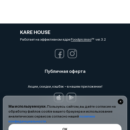
KARE HOUSE
Работает на эффективном ядре
Foodpicásso
ver. 3.2
Публичная оферта
Акции, скидки, кэшбэк − в нашем приложении!
Мы используем куки.
Пользуясь сайтом, вы даёте согласие на
обработку файлов cookie вашего браузера и использование
аналитических сервисов согласно нашей
политике
конфиденциальности
.
ОК