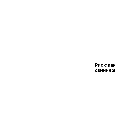
Рис с ка
свинино