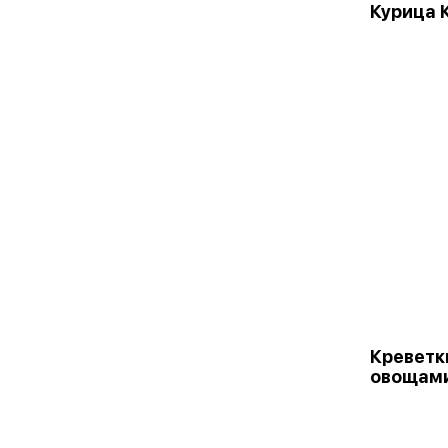
Курица 
Креветки
овощам