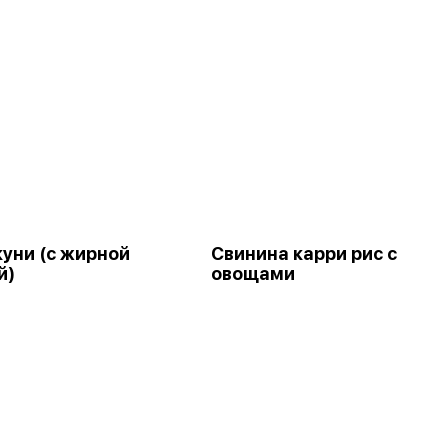
куни (с жирной
Свинина карри рис с
й)
овощами