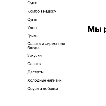
Суши
Комбо тейшоку
Супы
Мы 
Удон
Гриль
Салаты и фирменные
блюда
Закуски
Салаты
Десерты
Холодные напитки
Соусы и добавки