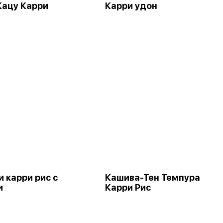
Кацу Карри
Карри удон
 карри рис с
Кашива-Тен Темпура
и
Карри Рис