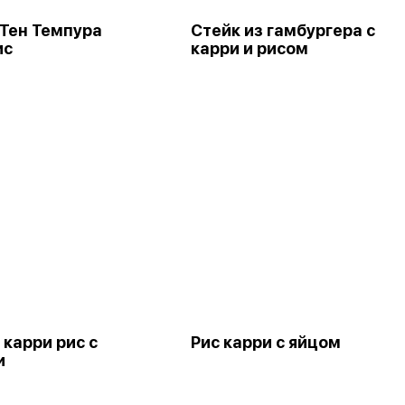
Тен Темпура
Стейк из гамбургера с
ис
карри и рисом
 карри рис с
Рис карри с яйцом
и