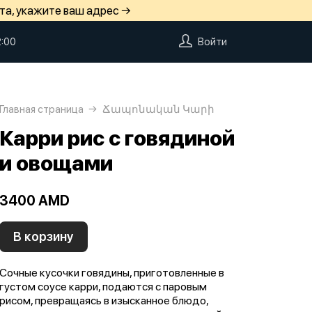
та, укажите ваш адрес →
2:00
Войти
Главная страница
Ճապոնական Կարի
Карри рис с говядиной
и овощами
3400 AMD
В корзину
Сочные кусочки говядины, приготовленные в
густом соусе карри, подаются с паровым
рисом, превращаясь в изысканное блюдо,