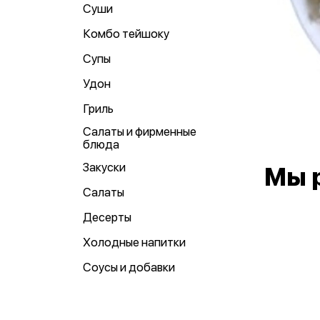
Суши
Комбо тейшоку
Супы
Удон
Гриль
Салаты и фирменные
блюда
Закуски
Мы 
Салаты
Десерты
Холодные напитки
Соусы и добавки