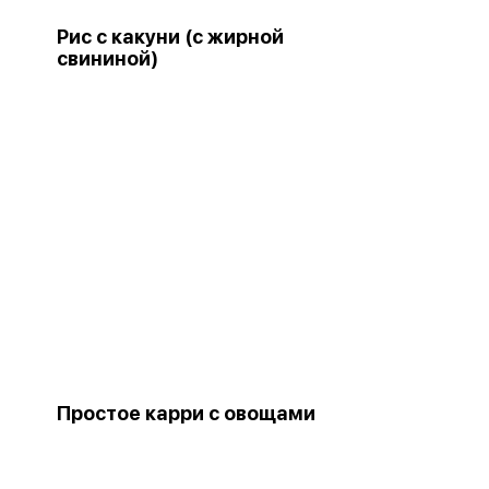
Рис с какуни (с жирной
свининой)
Простое карри с овощами