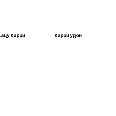
Кацу Карри
Карри удон