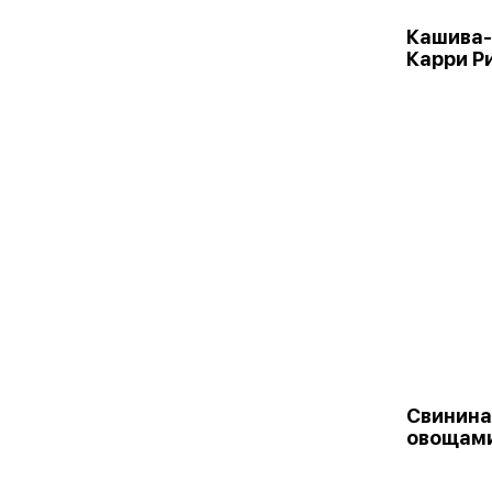
Кашива-
Карри Р
Свинина
овощам