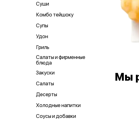
Суши
Комбо тейшоку
Супы
Удон
Гриль
Салаты и фирменные
блюда
Закуски
Мы 
Салаты
Десерты
Холодные напитки
Соусы и добавки